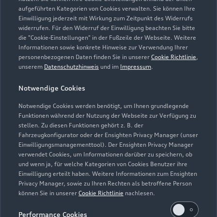
aufgeführten Kategorien von Cookies verwalten. Sie können Ihre
Verkauf
Einwilligung jederzeit mit Wirkung zum Zeitpunkt des Widerrufs
Geschlossen
,
öffnet am
Samstag 09:00
widerrufen. Für den Widerruf der Einwilligung beachten Sie bitte
die "Cookie-Einstellungen" in der Fußzeile der Webseite. Weitere
Informationen sowie konkrete Hinweise zur Verwendung Ihrer
Service
personenbezogenen Daten finden Sie in unserer
Cookie Richtlinie
,
Geschlossen
,
öffnet am
Samstag 08:00
unserem
Datenschutzhinweis
und im
Impressum
.
Notwendige Cookies
Teile- & Zubehörverkauf
Geschlossen
,
öffnet am
Samstag 08:00
Notwendige Cookies werden benötigt, um Ihnen grundlegende
Funktionen während der Nutzung der Webseite zur Verfügung zu
stellen. Zu diesen Funktionen gehört z. B. der
Fahrzeugkonfigurator oder der Ensighten Privacy Manager (unser
Einwilligungsmanagementtool). Der Ensighten Privacy Manager
Zurück nach oben
verwendet Cookies, um Informationen darüber zu speichern, ob
und wenn ja, für welche Kategorien von Cookies Benutzer ihre
Einwilligung erteilt haben. Weitere Informationen zum Ensighten
Modelle
Privacy Manager, sowie zu Ihren Rechten als betroffene Person
können Sie in unserer
Cookie Richtlinie
nachlesen.
Kaufen & leasen
Alle Modelle
Performance Cookies