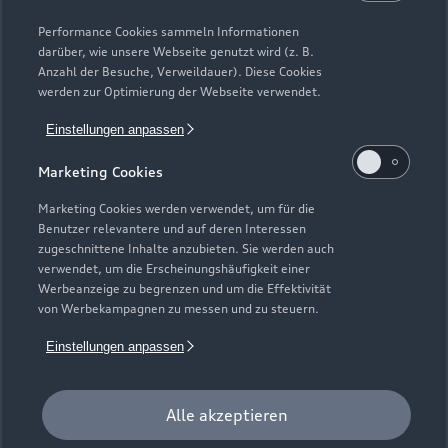
Modelle vergleichen
Service & Zubehör
Performance Cookies sammeln Informationen
Neuwagensuche
darüber, wie unsere Webseite genutzt wird (z. B.
Elektromodelle
Anzahl der Besuche, Verweildauer). Diese Cookies
Gebrauchtwagensuche
Support
werden zur Optimierung der Webseite verwendet.
Saisonale Angebote
Plug-in-Hybride
Gebrauchtwagen
Einstellungen anpassen
Audi Services
Über Audi
Kundenservice
Finanzierung
Marketing Cookies
Garantie
Händlersuche
Aktionen & Angebote
Unternehmen
Marketing Cookies werden verwendet, um für die
Audi digital services
Benutzer relevantere und auf deren Interessen
Audi Code
Geschäftskunden
Karriere
zugeschnittene Inhalte anzubieten. Sie werden auch
myAudi
verwendet, um die Erscheinungshäufigkeit einer
Häufige Fragen (FAQ)
Investor Relations
Werbeanzeige zu begrenzen und um die Effektivität
© 2026 AUDI AG. Alle Rechte vorbehalten
von Werbekampagnen zu messen und zu steuern.
Audi Online Beratung
Presse & Media Center
Impressum
Rechtliches
Hinweisgebersystem
Einstellungen anpassen
Online-Terminvereinbarung
Datenschutz
Datenschutzinformation
Cookie-Einstellungen
Servicekontakt
Cookie-Richtlinie
Barrierefreiheit
Audi erleben
Alle akzeptieren
Digital Services Act
EU Data Act
Bordbuch & Bedienungsanleitungen
Newsletter