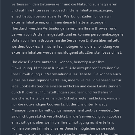
verbessern, den Datenverkehr und die Nutzung zu analysieren
und auf Ihre Interessen zugeschnittene Inhalte anzuzeigen,
einschließlich personalisierter Werbung. Zudem binden wir
externe Inhalte ein, um Ihnen diese Inhalte anzuzeigen.
Hierdurch werden Verbindungen zwischen Ihrem Browser und
Servern von Dritten hergestellt und es können personenbezogene
Fröndenberger Straße 144
Daten von Ihrem Browser an die Server von Dritten übermittelt
werden. Cookies, ähnliche Technologien und die Einbindung von
58706 Menden
externen Inhalten werden nachfolgend als „Dienste“ bezeichnet.
02373 17102
Um diese Dienste nutzen zu können, benötigen wir Ihre
Einwilligung. Mit einem Klick auf "Alle akzeptieren" erteilen Sie
Ihre Einwilligung zur Verwendung aller Dienste. Sie können auch
audi.menden@rosier.de
einzelne Einwilligungen erteilen, indem Sie die Schieberegler für
jede Cookie-Kategorie einzeln anklicken und diese Einstellungen
Kontaktdaten herunterladen
durch Klicken auf "Einstellungen speichern und fortfahren"
speichern. Falls Sie keinen der Schieberegler anklicken, werden
nur die notwendigen Cookies (z. B. der Ensighten Privacy
Manager, unser Einwilligungsmanagementtool) verwendet. Sie
sind nicht gesetzlich verpflichtet, in die Verwendung von Cookies
Öffnungszeiten
einzuwilligen, aber wenn Sie Ihre Einwilligung nicht erteilen,
können Sie bestimmte unserer Dienste möglicherweise nicht
nutzen. Sie können Ihre Cookie-Einstellungen anhand der unten