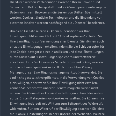
Hierdurch werden Verbindungen zwischen Ihrem Browser und
Servern von Dritten hergestellt und es können personenbezogene
Daten von Ihrem Browser an die Server von Dritten übermittelt
werden. Cookies, ähnliche Technologien und die Einbindung von
externen Inhalten werden nachfolgend als „Dienste“ bezeichnet.
Um diese Dienste nutzen zu können, benötigen wir Ihre
Einwilligung. Mit einem Klick auf "Alle akzeptieren" erteilen Sie
Ihre Einwilligung zur Verwendung aller Dienste. Sie können auch
Audi Pflegemitteltasche
einzelne Einwilligungen erteilen, indem Sie die Schieberegler für
jede Cookie-Kategorie einzeln anklicken und diese Einstellungen
Sommer
durch Klicken auf "Einstellungen speichern und fortfahren"
speichern. Falls Sie keinen der Schieberegler anklicken, werden
Damit Ihr Audi auch im Sommer glänzt: die
nur die notwendigen Cookies (z. B. der Ensighten Privacy
passende Pflege in einer Tasche.
Manager, unser Einwilligungsmanagementtool) verwendet. Sie
sind nicht gesetzlich verpflichtet, in die Verwendung von Cookies
Zur Audi Shopping World
einzuwilligen, aber wenn Sie Ihre Einwilligung nicht erteilen,
können Sie bestimmte unserer Dienste möglicherweise nicht
nutzen. Sie können Ihre Cookie-Einstellungen anhand der unten
aufgeführten Kategorien von Cookies verwalten. Sie können Ihre
Einwilligung jederzeit mit Wirkung zum Zeitpunkt des Widerrufs
widerrufen. Für den Widerruf der Einwilligung beachten Sie bitte
die "Cookie-Einstellungen" in der Fußzeile der Webseite. Weitere