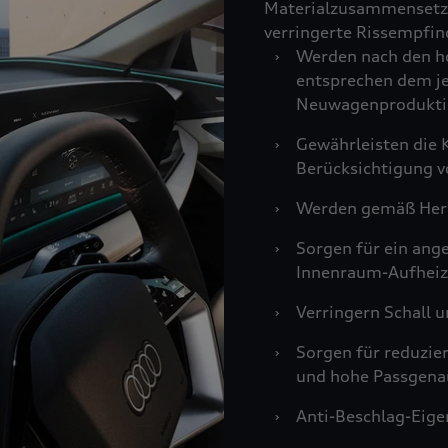
Materialzusammensetzu
verringerte Rissempfind
›
Werden nach den ho
entsprechen dem je
Neuwagenprodukti
›
Gewährleisten die K
Berücksichtigung v
›
Werden gemäß Hers
›
Sorgen für ein an
Innenraum-Aufheiz
›
Verringern Schall u
›
Sorgen für reduzie
und hohe Passgenau
›
Anti-Beschlag-Eigen