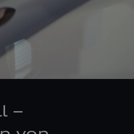
l –
n von